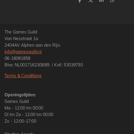
D
D
S
D
e
e
h
e
l
e
a
l
e
l
r
e
n
e
n
The Games Guild
Van Nesstraat 1a
2404AV Alphen aan den Rijn.
info@gamesguild.nl
06-18081858
Btw: NL001716230B89 / KvK: 53039793
Terms & Conditions
Openingstijden:
Games Guild
Ma - 12:00 tm 00:00
Di tm Za - 12:00 tm 00:00
Zo - 12:00-17:00