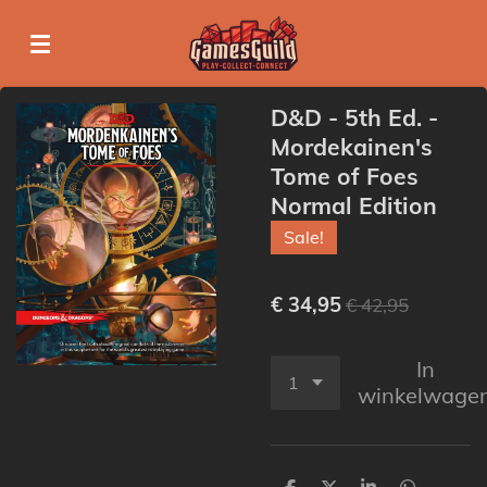
Ga
direct
naar
de
D&D - 5th Ed. -
hoofdinhoud
Mordekainen's
Tome of Foes
Normal Edition
Sale!
€ 34,95
€ 42,95
In
winkelwage