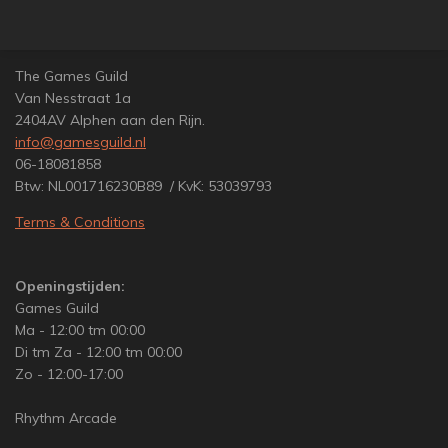
l
e
a
l
e
l
r
e
n
e
n
The Games Guild
Van Nesstraat 1a
2404AV Alphen aan den Rijn.
info@gamesguild.nl
06-18081858
Btw: NL001716230B89 / KvK: 53039793
Terms & Conditions
Openingstijden:
Games Guild
Ma - 12:00 tm 00:00
Di tm Za - 12:00 tm 00:00
Zo - 12:00-17:00
Rhythm Arcade