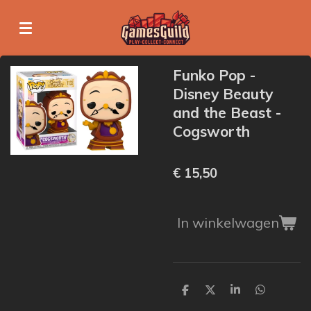
Ga
direct
naar
de
Funko Pop -
hoofdinhoud
Disney Beauty
and the Beast -
Cogsworth
€ 15,50
In winkelwagen
D
D
S
D
e
e
h
e