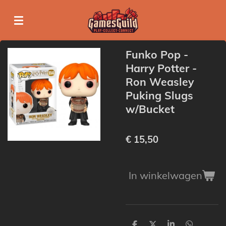
Ga
direct
naar
de
Funko Pop -
hoofdinhoud
Harry Potter -
Ron Weasley
Puking Slugs
w/Bucket
€ 15,50
In winkelwagen