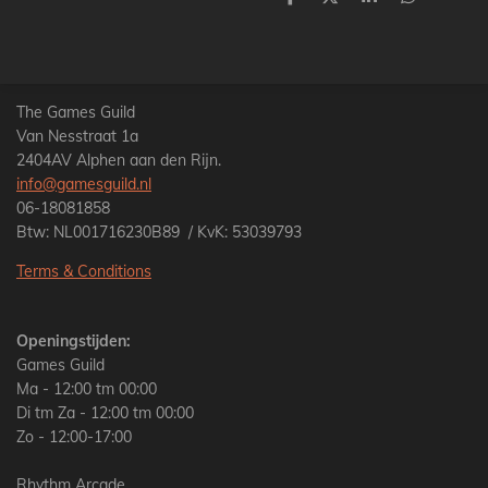
D
D
S
D
e
e
h
e
l
e
a
l
e
l
r
e
n
e
n
The Games Guild
Van Nesstraat 1a
2404AV Alphen aan den Rijn.
info@gamesguild.nl
06-18081858
Btw: NL001716230B89 / KvK: 53039793
Terms & Conditions
Openingstijden:
Games Guild
Ma - 12:00 tm 00:00
Di tm Za - 12:00 tm 00:00
Zo - 12:00-17:00
Rhythm Arcade