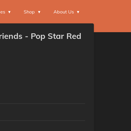
mes
Shop
About Us
riends - Pop Star Red