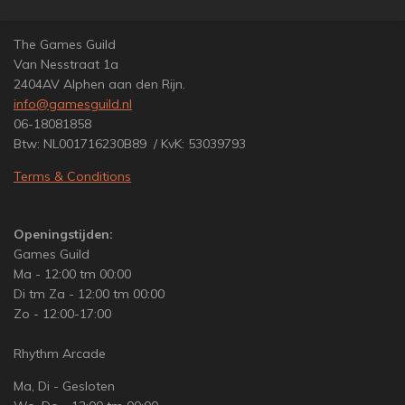
n
e
n
The Games Guild
Van Nesstraat 1a
2404AV Alphen aan den Rijn.
info@gamesguild.nl
06-18081858
Btw: NL001716230B89 / KvK: 53039793
Terms & Conditions
Openingstijden:
Games Guild
Ma - 12:00 tm 00:00
Di tm Za - 12:00 tm 00:00
Zo - 12:00-17:00
Rhythm Arcade
Ma, Di - Gesloten