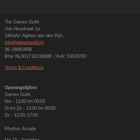
l
e
a
l
e
l
r
e
n
e
n
The Games Guild
Van Nesstraat 1a
2404AV Alphen aan den Rijn.
info@gamesguild.nl
06-18081858
Btw: NL001716230B89 / KvK: 53039793
Terms & Conditions
Openingstijden:
Games Guild
Ma - 12:00 tm 00:00
Di tm Za - 12:00 tm 00:00
Zo - 12:00-17:00
Rhythm Arcade