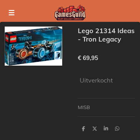
Ga
direct
naar
Lego 21314 Ideas
de
- Tron Legacy
hoofdinhoud
€ 69,95
Uitverkocht
MISB
D
D
S
D
e
e
h
e