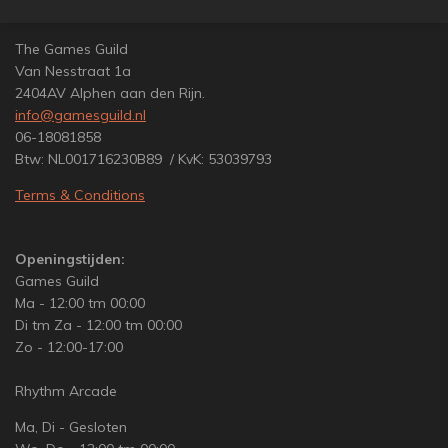
n
e
n
The Games Guild
Van Nesstraat 1a
2404AV Alphen aan den Rijn.
info@gamesguild.nl
06-18081858
Btw: NL001716230B89 / KvK: 53039793
Terms & Conditions
Openingstijden:
Games Guild
Ma - 12:00 tm 00:00
Di tm Za - 12:00 tm 00:00
Zo - 12:00-17:00
Rhythm Arcade
Ma, Di - Gesloten