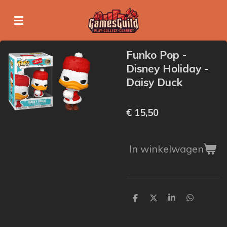
Ga
direct
naar
de
Funko Pop -
hoofdinhoud
Disney Holiday -
Daisy Duck
€ 15,50
In winkelwagen
D
D
S
D
e
e
h
e
l
e
a
l
e
l
r
e