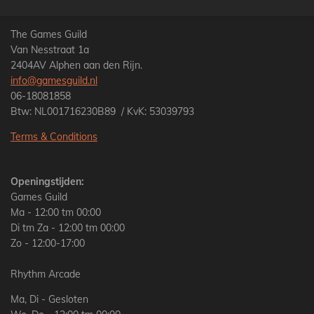
n
e
n
The Games Guild
Van Nesstraat 1a
2404AV Alphen aan den Rijn.
info@gamesguild.nl
06-18081858
Btw: NL001716230B89 / KvK: 53039793
Terms & Conditions
Openingstijden:
Games Guild
Ma - 12:00 tm 00:00
Di tm Za - 12:00 tm 00:00
Zo - 12:00-17:00
Rhythm Arcade
Ma, Di - Gesloten