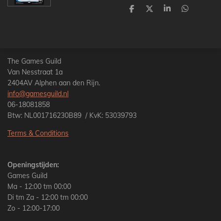
D
D
S
D
e
e
h
e
l
e
a
l
e
l
r
e
n
e
n
The Games Guild
Van Nesstraat 1a
2404AV Alphen aan den Rijn.
info@gamesguild.nl
06-18081858
Btw: NL001716230B89 / KvK: 53039793
Terms & Conditions
Openingstijden:
Games Guild
Ma - 12:00 tm 00:00
Di tm Za - 12:00 tm 00:00
Zo - 12:00-17:00