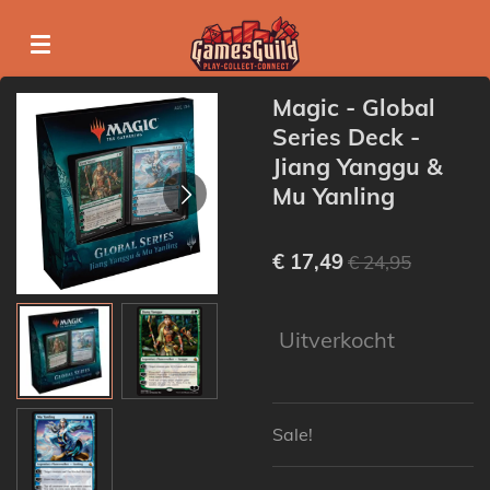
Ga
direct
naar
Magic - Global
de
Series Deck -
hoofdinhoud
Jiang Yanggu &
Mu Yanling
€ 17,49
€ 24,95
Uitverkocht
Sale!