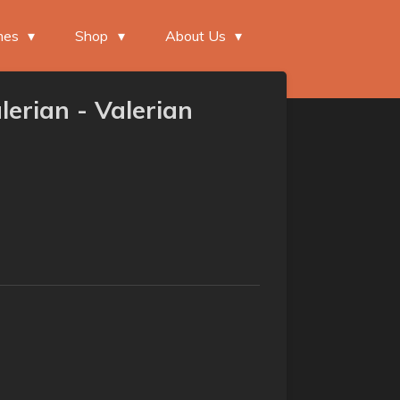
mes
Shop
About Us
lerian - Valerian