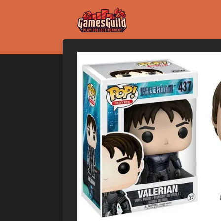
Ga
direct
naar
de
hoofdinhoud