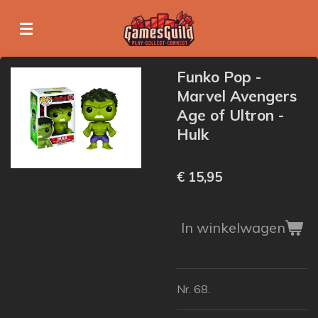
Ga
direct
naar
de
Funko Pop -
hoofdinhoud
Marvel Avengers
Age of Ultron -
Hulk
€ 15,95
In winkelwagen
Nr. 68.