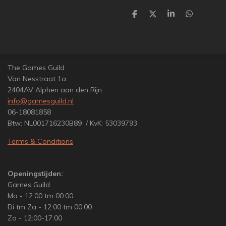
D
D
S
D
e
e
h
e
l
e
a
l
e
l
r
e
n
e
n
The Games Guild
Van Nesstraat 1a
2404AV Alphen aan den Rijn.
info@gamesguild.nl
06-18081858
Btw: NL001716230B89 / KvK: 53039793
Terms & Conditions
Openingstijden:
Games Guild
Ma - 12:00 tm 00:00
Di tm Za - 12:00 tm 00:00
Zo - 12:00-17:00