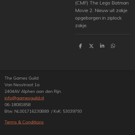
(CMF) The Lego Batman
Movie 2. Nieuw uit zakje
opgeborgen in ziplock
zakje.
D
D
S
D
e
e
h
e
l
e
a
l
e
l
r
e
n
e
n
The Games Guild
Van Nesstraat 1a
2404AV Alphen aan den Rijn.
info@gamesguild.nl
06-18081858
Btw: NL001716230B89 / KvK: 53039793
Terms & Conditions