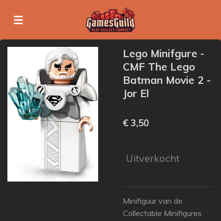
Ga
direct
naar
de
Lego Minifgure -
hoofdinhoud
CMF The Lego
Batman Movie 2 -
Jor El
€ 3,50
Uitverkocht
Minifiguur van de
Collectable Minifigures