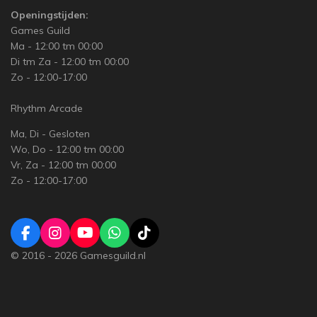
Openingstijden:
Games Guild
Ma - 12:00 tm 00:00
Di tm Za - 12:00 tm 00:00
Zo - 12:00-17:00
Rhythm Arcade
Ma, Di - Gesloten
Wo, Do - 12:00 tm 00:00
Vr, Za - 12:00 tm 00:00
Zo - 12:00-17:00
F
I
Y
W
T
a
n
o
h
i
© 2016 - 2026 Gamesguild.nl
c
s
u
a
k
e
t
T
t
T
b
a
u
s
o
o
g
b
A
k