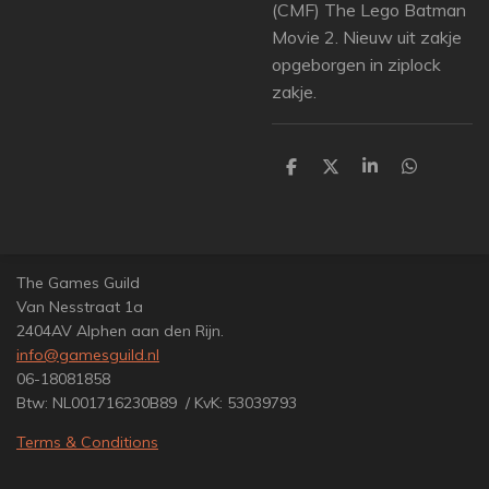
(CMF) The Lego Batman
Movie 2. Nieuw uit zakje
opgeborgen in ziplock
zakje.
D
D
S
D
e
e
h
e
l
e
a
l
e
l
r
e
n
e
n
The Games Guild
Van Nesstraat 1a
2404AV Alphen aan den Rijn.
info@gamesguild.nl
06-18081858
Btw: NL001716230B89 / KvK: 53039793
Terms & Conditions