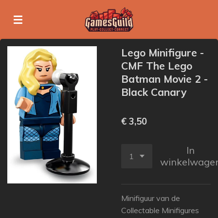
Ga
direct
naar
de
Lego Minifigure -
hoofdinhoud
CMF The Lego
Batman Movie 2 -
Black Canary
€ 3,50
In
winkelwage
Minifiguur van de
Collectable Minifigures