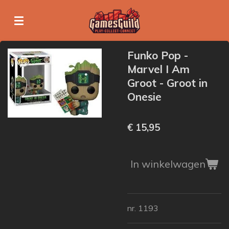
Ga
direct
naar
de
Funko Pop -
hoofdinhoud
Marvel I Am
Groot - Groot in
Onesie
€ 15,95
In winkelwagen
nr. 1193