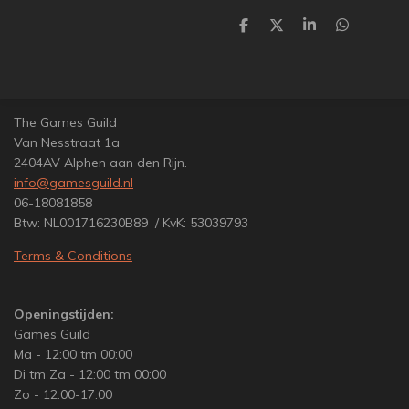
D
D
S
D
e
e
h
e
l
e
a
l
e
l
r
e
n
e
n
The Games Guild
Van Nesstraat 1a
2404AV Alphen aan den Rijn.
info@gamesguild.nl
06-18081858
Btw: NL001716230B89 / KvK: 53039793
Terms & Conditions
Openingstijden:
Games Guild
Ma - 12:00 tm 00:00
Di tm Za - 12:00 tm 00:00
Zo - 12:00-17:00