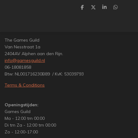
D
D
S
D
e
e
h
e
l
e
a
l
e
l
r
e
n
e
n
The Games Guild
Van Nesstraat 1a
2404AV Alphen aan den Rijn.
info@gamesguild.nl
06-18081858
Btw: NL001716230B89 / KvK: 53039793
Terms & Conditions
Openingstijden:
Games Guild
Ma - 12:00 tm 00:00
Di tm Za - 12:00 tm 00:00
Zo - 12:00-17:00