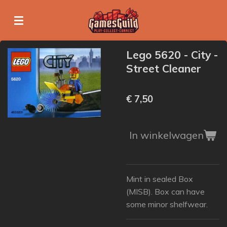
Ga
direct
naar
de
Lego 5620 - City -
hoofdinhoud
Street Cleaner
€ 7,50
In winkelwagen
Mint in sealed Box
(MISB). Box can have
some minor shelfwear.