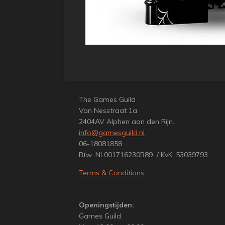
The Games Guild
Van Nesstraat 1a
2404AV Alphen aan den Rijn.
info@gamesguild.nl
06-18081858
Btw: NL001716230B89 / KvK: 53039793
Terms & Conditions
Openingstijden:
Games Guild