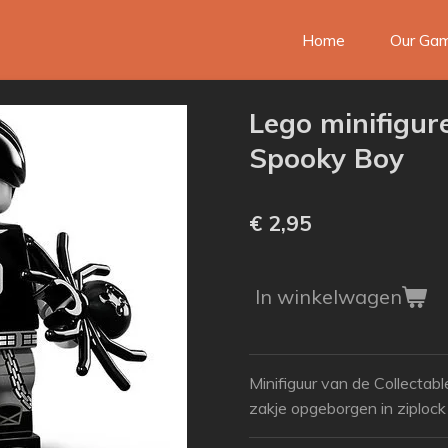
Home
Our Ga
Lego minifigur
Spooky Boy
€ 2,95
In winkelwagen
Minifiguur van de Collectabl
zakje opgeborgen in ziplock