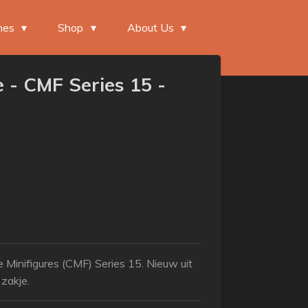
mes
Shop
About Us
e - CMF Series 15 -
e Minifigures (CMF) Series 15. Nieuw uit
 zakje.