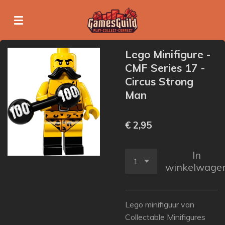
Ga
direct
naar
de
Lego Minifigure -
hoofdinhoud
CMF Series 17 -
Circus Strong
Man
€ 2,95
In
winkelwage
Lego minifiguur van
Collectable Minifigures