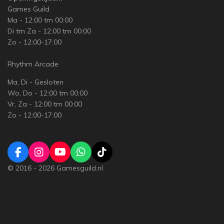
Games Guild
Ma - 12:00 tm 00:00
Di tm Za - 12:00 tm 00:00
Zo - 12:00-17:00
Rhythm Arcade
Ma, Di - Gesloten
Wo, Do - 12:00 tm 00:00
Vr, Za - 12:00 tm 00:00
Zo - 12:00-17:00
F
I
Y
W
T
a
n
o
h
i
© 2016 - 2026 Gamesguild.nl
c
s
u
a
k
e
t
T
t
T
b
a
u
s
o
o
g
b
A
k
o
r
e
p
k
a
p