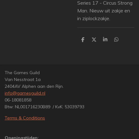
Series 17 - Circus Strong
Man. Nieuw uit zakje en
in ziplockzakje.
D
D
S
D
e
e
h
e
l
e
a
l
e
l
r
e
n
e
n
The Games Guild
Van Nesstraat 1a
2404AV Alphen aan den Rijn.
info@gamesguild.nl
06-18081858
Btw: NL001716230B89 / KvK: 53039793
Terms & Conditions
Openingstijden: